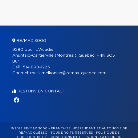
RE/MAX 3000
9280 boul. L'Acadie
Ahuntsic-Cartierville (Montréal), Québec, H4N 3C5
Bur.:
Cell.:
514 898-1225
Courriel:
melik.melkonian@remax-quebec.com
RESTONS EN CONTACT
© 2026 RE/MAX 3000 – FRANCHISÉ INDÉPENDANT ET AUTONOME DE
RE/MAX QUÉBEC – TOUS DROITS RÉSERVÉS -
POLITIQUE DE
CONFIDENTIALITÉ
-
CONDITIONS D'UTILISATION
-
GESTION DU