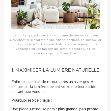
Le printemps est souvent synonyme de renouveau : pas
surprenant qu’il s’agisse d’une saison occupée en immobilier.
Une propriété lumineuse et fraîche est assurément plus
vendeuse qu’une maison qui semble encore subir les
contrecoups de l’hiver. Pour
1. MAXIMISER LA LUMIÈRE NATURELLE
Enfin, le soleil est de retour après un hiver gris. Au
printemps, la lumière devient votre meilleure alliée
en tant que vendeur.
Pourquoi est-ce crucial :
Une pièce lumineuse paraît
plus grande
,
plus propre