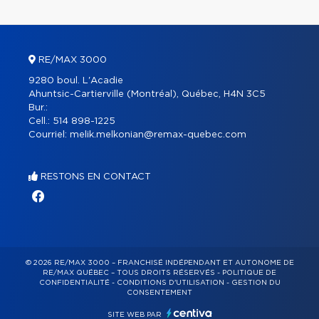
RE/MAX 3000
9280 boul. L'Acadie
Ahuntsic-Cartierville (Montréal), Québec, H4N 3C5
Bur.:
Cell.:
514 898-1225
Courriel:
melik.melkonian@remax-quebec.com
RESTONS EN CONTACT
© 2026 RE/MAX 3000 – FRANCHISÉ INDÉPENDANT ET AUTONOME DE
RE/MAX QUÉBEC – TOUS DROITS RÉSERVÉS -
POLITIQUE DE
CONFIDENTIALITÉ
-
CONDITIONS D'UTILISATION
-
GESTION DU
CONSENTEMENT
SITE WEB PAR