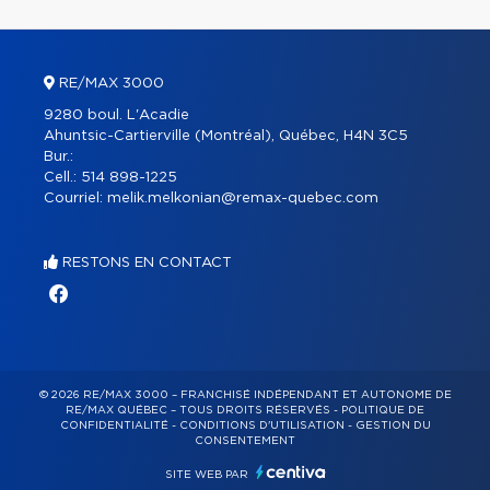
RE/MAX 3000
9280 boul. L'Acadie
Ahuntsic-Cartierville (Montréal), Québec, H4N 3C5
Bur.:
Cell.:
514 898-1225
Courriel:
melik.melkonian@remax-quebec.com
RESTONS EN CONTACT
© 2026 RE/MAX 3000 – FRANCHISÉ INDÉPENDANT ET AUTONOME DE
RE/MAX QUÉBEC – TOUS DROITS RÉSERVÉS -
POLITIQUE DE
CONFIDENTIALITÉ
-
CONDITIONS D'UTILISATION
-
GESTION DU
CONSENTEMENT
SITE WEB PAR