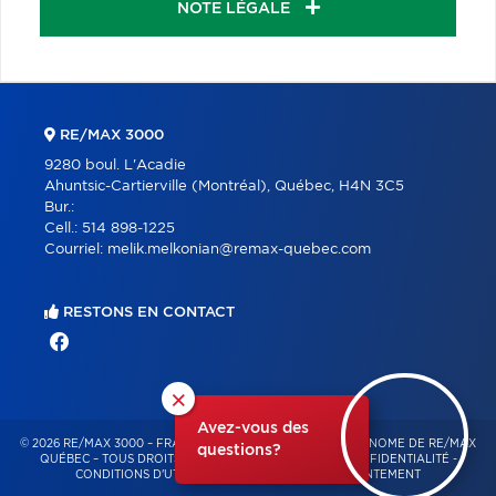
NOTE LÉGALE
RE/MAX 3000
9280 boul. L'Acadie
Ahuntsic-Cartierville (Montréal), Québec, H4N 3C5
Bur.:
Cell.:
514 898-1225
Courriel:
melik.melkonian@remax-quebec.com
RESTONS EN CONTACT
×
Avez-vous des
© 2026 RE/MAX 3000 – FRANCHISÉ INDÉPENDANT ET AUTONOME DE RE/MAX
questions?
QUÉBEC – TOUS DROITS RÉSERVÉS -
POLITIQUE DE CONFIDENTIALITÉ
-
CONDITIONS D'UTILISATION
-
GESTION DU CONSENTEMENT